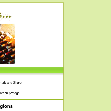
ntenu protégé
égions