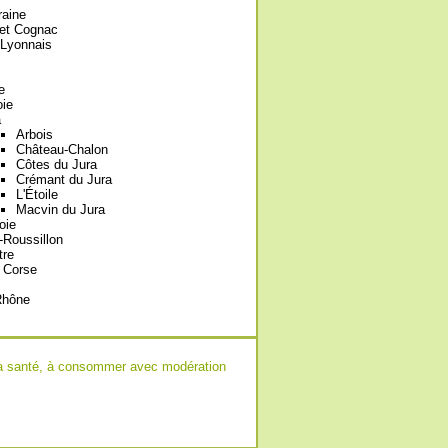
raine
et Cognac
-Lyonnais
e
oie
a
Arbois
Château-Chalon
Côtes du Jura
Crémant du Jura
L'Étoile
Macvin du Jura
oie
Roussillon
tre
 Corse
Rhône
r la santé, à consommer avec modération