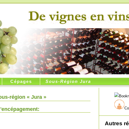
Cépages
Sous-Région Jura
ous-région « Jura »
Co
l'encépagement:
Autres r