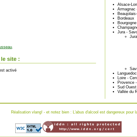
Alsace-Lor
Armagnac 
Beaujolais
Bordeaux
Bourgogne
Champagn
Jura - Sav
Jur
usseau
.
e site :
Sav
est activé
Languedoc-
Loire - Cen
Provence -
Sud Ouest
Vallée du 
Réalisation
vlang!
- et notez bien : L'abus d'alcool est dangereux pou