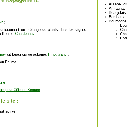
l'encépagement:
Alsace-Lor
Armagnac 
Beaujolais
Bordeaux
Bourgogne
ir
;
Bou
 uniquement en mélange de plants dans les vignes :
Chab
 Beurot,
Chardonnay
.
Cha
Côt
nnay
dit beaunois ou aubaine,
Pinot blanc
;
ou Beurot.
une
ire pour Côte de Beaune
e site :
est activé