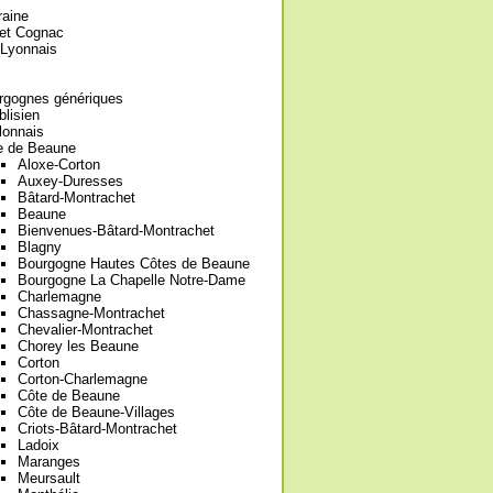
raine
et Cognac
-Lyonnais
rgognes génériques
lisien
lonnais
e de Beaune
Aloxe-Corton
Auxey-Duresses
Bâtard-Montrachet
Beaune
Bienvenues-Bâtard-Montrachet
Blagny
Bourgogne Hautes Côtes de Beaune
Bourgogne La Chapelle Notre-Dame
Charlemagne
Chassagne-Montrachet
Chevalier-Montrachet
Chorey les Beaune
Corton
Corton-Charlemagne
Côte de Beaune
Côte de Beaune-Villages
Criots-Bâtard-Montrachet
Ladoix
Maranges
Meursault