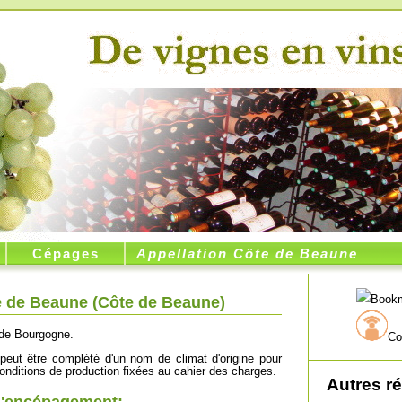
Cépages
Appellation Côte de Beaune
e de Beaune (
Côte de Beaune
)
de Bourgogne.
Co
 peut être complété d'un nom de climat d'origine pour
onditions de production fixées au cahier des charges.
Autres r