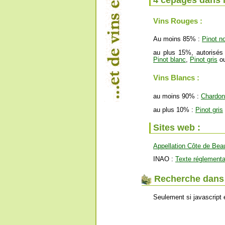
4 cépages dans 
Vins Rouges :
Au moins 85% :
Pinot no
au plus 15%, autorisés
Pinot blanc
,
Pinot gris
ou
Vins Blancs :
au moins 90% :
Chardo
au plus 10% :
Pinot gris
Sites web :
Appellation Côte de Bea
INAO :
Texte réglementa
Recherche dans l
Seulement si javascript 