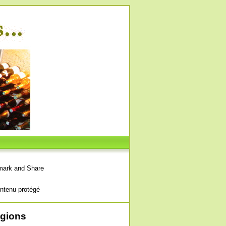
ntenu protégé
égions