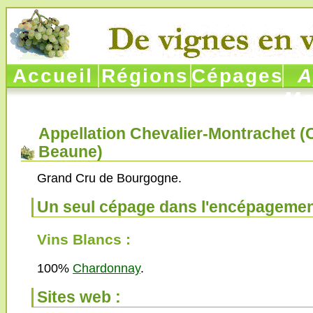
Accueil
Régions
Cépages
Ap
Mo
Appellation Chevalier-Montrachet (
Beaune
)
Grand Cru de Bourgogne.
Un seul cépage dans l'encépagemen
Vins Blancs :
100%
Chardonnay
.
Sites web :