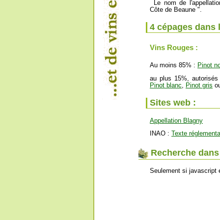
Le nom de l'appellatio
Côte de Beaune ".
4 cépages dans 
Vins Rouges :
Au moins 85% :
Pinot no
au plus 15%, autorisés
Pinot blanc
,
Pinot gris
ou
Sites web :
Appellation Blagny
INAO :
Texte réglementa
Recherche dans l
Seulement si javascript 