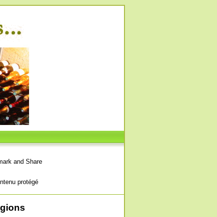
ntenu protégé
égions