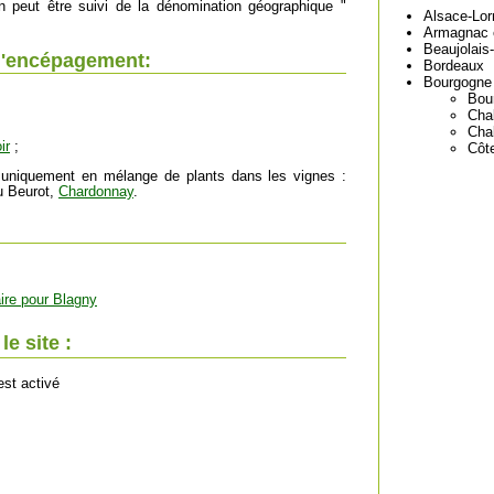
n peut être suivi de la dénomination géographique "
Alsace-Lor
Armagnac 
Beaujolais
l'encépagement:
Bordeaux
Bourgogne
Bou
Chab
Cha
ir
;
Côt
 uniquement en mélange de plants dans les vignes :
 Beurot,
Chardonnay
.
ire pour Blagny
e site :
est activé