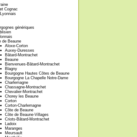
raine
et Cognac
-Lyonnais
rgognes génériques
lisien
lonnais
e de Beaune
Aloxe-Corton
Auxey-Duresses
Bâtard-Montrachet
Beaune
Bienvenues-Bâtard-Montrachet
Blagny
Bourgogne Hautes Côtes de Beaune
Bourgogne La Chapelle Notre-Dame
Charlemagne
Chassagne-Montrachet
Chevalier-Montrachet
Chorey les Beaune
Corton
Corton-Charlemagne
Côte de Beaune
Côte de Beaune-Villages
Criots-Bâtard-Montrachet
Ladoix
Maranges
Meursault