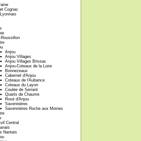
raine
et Cognac
-Lyonnais
e
oie
Roussillon
tre
ou
Anjou
Anjou Villages
Anjou Villages Brissac
Anjou-Coteaux de la Loire
Bonnezeaux
Cabernet d'Anjou
Coteaux de l'Aubance
Coteaux du Layon
Coulée de Serrant
Quarts de Chaume
Rosé d'Anjou
Savennières
Savennières Roche aux Moines
tre
e
if Central
éanais
s Nantais
tou