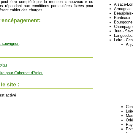
n peut être complété par la mention « nouveau » ou
Alsace-Lor
ns répondant aux conditions particulières fixées pour
Armagnac 
ésent cahier des charges.
Beaujolais
Bordeaux
l'encépagement:
Bourgogne
Champagn
Jura - Sav
Languedoc-
Loire - Cen
t sauvignon
.
Anj
njou
ire pour Cabernet d'Anjou
e site :
est activé
Cen
Loir
Mass
Orl
Pay
Poi