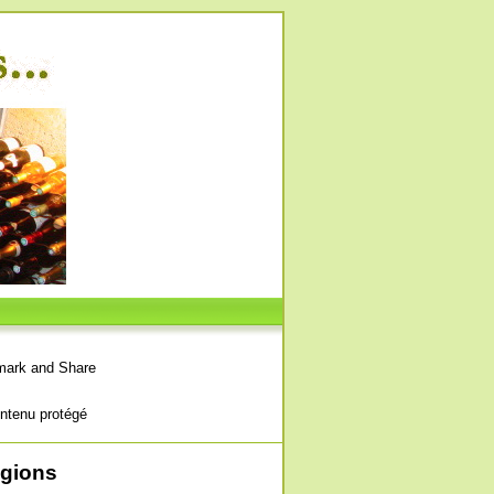
ntenu protégé
égions