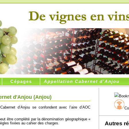
Cépages
Appellation Cabernet d'Anjou
rnet d'Anjou (
Anjou
)
n Cabernet d’Anjou se confondent avec l’aire d’AOC
Co
peut être complété par la dénomination géographique «
Autres r
 règles fixées au cahier des charges.