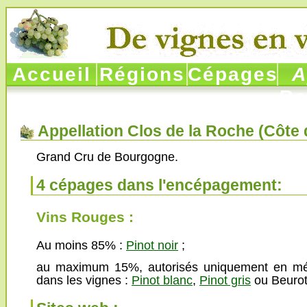
Accueil
Régions
Cépages
Ap
Ro
Appellation Clos de la Roche (
Côte 
Grand Cru de Bourgogne.
4 cépages dans l'encépagement:
Vins Rouges :
Au moins 85% :
Pinot noir
;
au maximum 15%, autorisés uniquement en mé
dans les vignes :
Pinot blanc
,
Pinot gris
ou Beuro