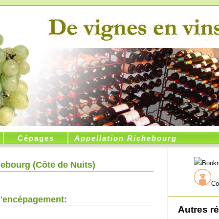
Cépages
Appellation Richebourg
hebourg (
Côte de Nuits
)
.
Co
l'encépagement:
Autres r