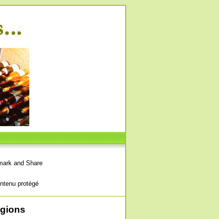
ntenu protégé
égions