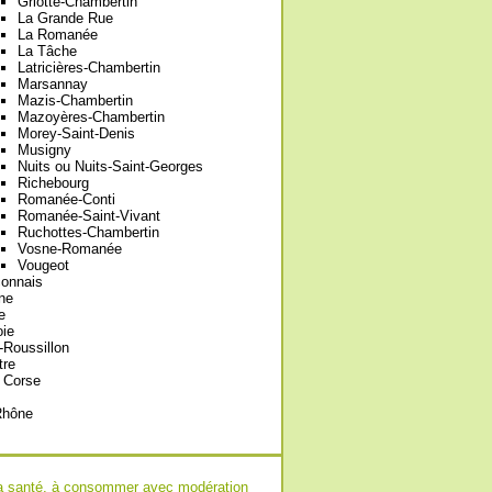
Griotte-Chambertin
La Grande Rue
La Romanée
La Tâche
Latricières-Chambertin
Marsannay
Mazis-Chambertin
Mazoyères-Chambertin
Morey-Saint-Denis
Musigny
Nuits ou Nuits-Saint-Georges
Richebourg
Romanée-Conti
Romanée-Saint-Vivant
Ruchottes-Chambertin
Vosne-Romanée
Vougeot
onnais
ne
e
oie
Roussillon
tre
 Corse
Rhône
r la santé, à consommer avec modération