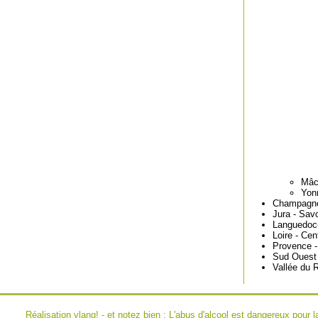
Mâc
Yon
Champagn
Jura - Sav
Languedoc-
Loire - Cen
Provence -
Sud Ouest
Vallée du 
Réalisation
vlang!
- et notez bien : L'abus d'alcool est dangereux pou