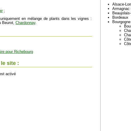
Alsace-Lor
Armagnac 
ir
;
Beaujolais
Bordeaux
 uniquement en mélange de plants dans les vignes :
Bourgogne
 Beurot,
Chardonnay
.
Bou
Chab
Cha
Côt
Côt
ire pour Richebourg
e site :
est activé