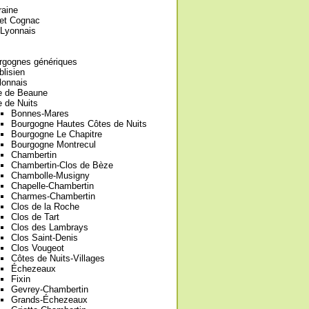
raine
et Cognac
-Lyonnais
rgognes génériques
lisien
lonnais
e de Beaune
e de Nuits
Bonnes-Mares
Bourgogne Hautes Côtes de Nuits
Bourgogne Le Chapitre
Bourgogne Montrecul
Chambertin
Chambertin-Clos de Bèze
Chambolle-Musigny
Chapelle-Chambertin
Charmes-Chambertin
Clos de la Roche
Clos de Tart
Clos des Lambrays
Clos Saint-Denis
Clos Vougeot
Côtes de Nuits-Villages
Échezeaux
Fixin
Gevrey-Chambertin
Grands-Échezeaux