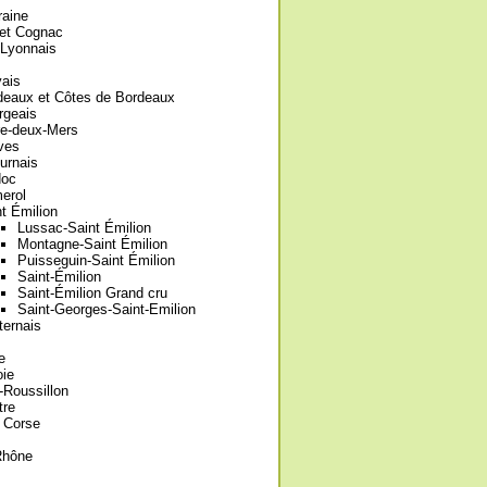
raine
et Cognac
-Lyonnais
yais
deaux et Côtes de Bordeaux
rgeais
re-deux-Mers
ves
urnais
oc
erol
t Émilion
Lussac-Saint Émilion
Montagne-Saint Émilion
Puisseguin-Saint Émilion
Saint-Émilion
Saint-Émilion Grand cru
Saint-Georges-Saint-Emilion
ternais
e
oie
Roussillon
tre
 Corse
Rhône