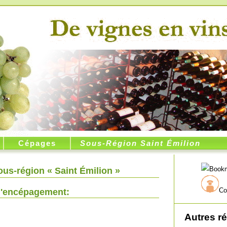
Cépages
Sous-Région Saint Émilion
us-région « Saint Émilion »
Co
l'encépagement:
Autres r