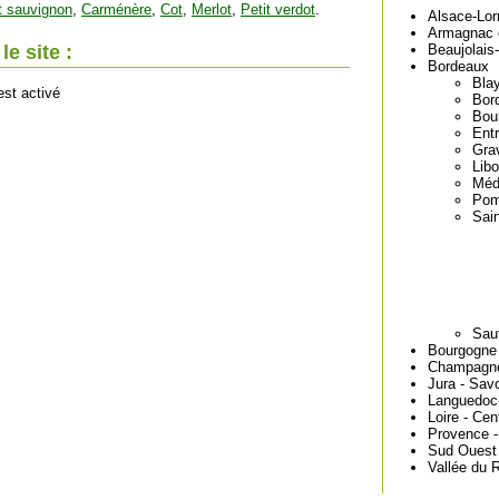
t sauvignon
,
Carménère
,
Cot
,
Merlot
,
Petit verdot
.
Alsace-Lor
Armagnac 
Beaujolais
e site :
Bordeaux
Bla
est activé
Bor
Bou
Ent
Gra
Libo
Méd
Pom
Sain
Sau
Bourgogne
Champagn
Jura - Sav
Languedoc-
Loire - Cen
Provence -
Sud Ouest
Vallée du 