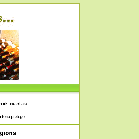
ntenu protégé
égions