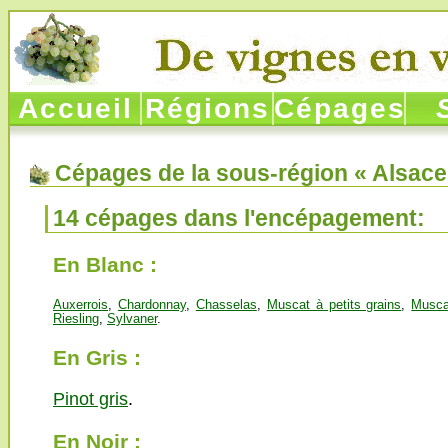
Accueil
Régions
Cépages
So
Cépages de la sous-région « Alsace
14 cépages dans l'encépagement:
En Blanc :
Auxerrois
,
Chardonnay
,
Chasselas
,
Muscat à petits grains
,
Musca
Riesling
,
Sylvaner
.
En Gris :
Pinot gris
.
En Noir :