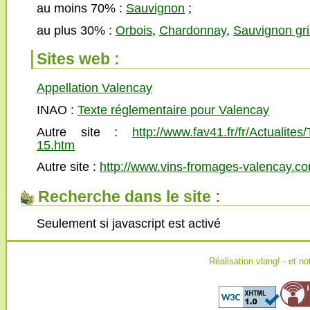
au moins 70% :
Sauvignon
;
au plus 30% :
Orbois
,
Chardonnay
,
Sauvignon gri
Sites web :
Appellation Valencay
INAO :
Texte réglementaire pour Valencay
Autre site :
http://www.fav41.fr/fr/Actualites/T
15.htm
Autre site :
http://www.vins-fromages-valencay.c
Recherche dans le site :
Seulement si javascript est activé
Réalisation
vlang!
- et no