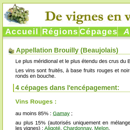
Accueil
Régions
Cépages
Ap
Appellation Brouilly (
Beaujolais
)
Le plus méridional et le plus étendu des crus du B
Les vins sont fruités, à base fruits rouges et noirs
ronds en bouche.
4 cépages dans l'encépagement:
Vins Rouges :
au moins 85% :
Gamay
;
au plus 15% (autorisés uniquement en mélange
les vignes) :
Aligoté
,
Chardonnay
,
Melon
.