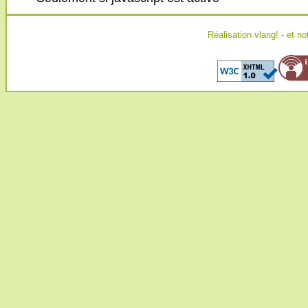
Réalisation
vlang!
- et no