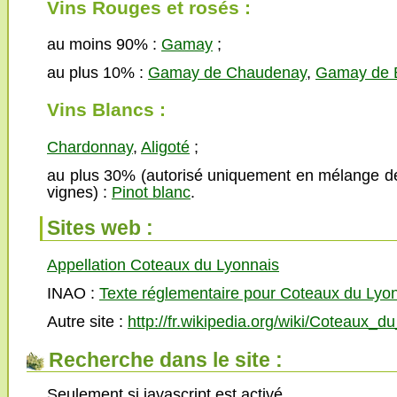
Vins Rouges et rosés :
au moins 90% :
Gamay
;
au plus 10% :
Gamay de Chaudenay
,
Gamay de 
Vins Blancs :
Chardonnay
,
Aligoté
;
au plus 30% (autorisé uniquement en mélange de
vignes) :
Pinot blanc
.
Sites web :
Appellation Coteaux du Lyonnais
INAO :
Texte réglementaire pour Coteaux du Lyo
Autre site :
http://fr.wikipedia.org/wiki/Coteaux_d
Recherche dans le site :
Seulement si javascript est activé